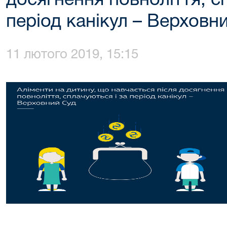
досягнення повноліття, с
період канікул – Верховн
11 лютого 2019, 15:15