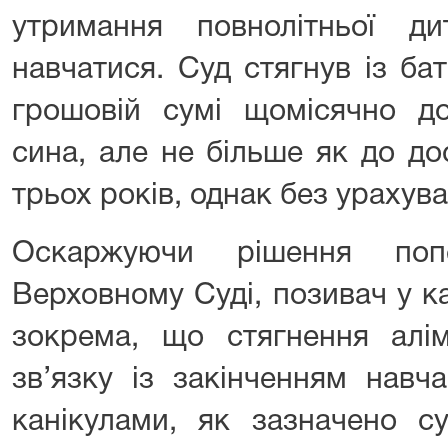
утримання повнолітньої д
навчатися. Суд стягнув із ба
грошовій сумі щомісячно до
сина, але не більше як до д
трьох років, однак без урахува
Оскаржуючи рішення попе
Верховному Суді, позивач у ка
зокрема, що стягнення алім
зв’язку із закінченням навч
канікулами, як зазначено с