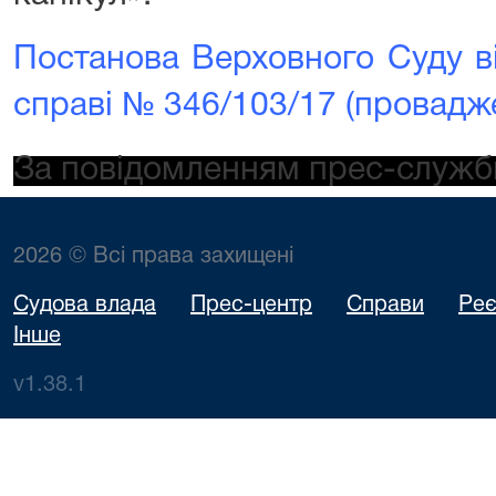
Постанова Верховного Суду ві
справі № 346/103/17 (провад
За повідомленням прес-служб
2026 © Всі права захищені
Судова влада
Прес-центр
Справи
Реє
Інше
v1.38.1