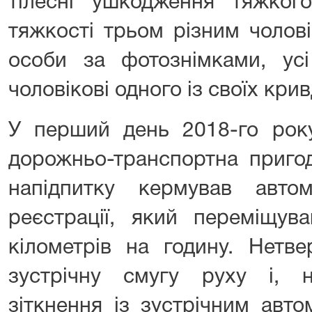
тілесні ушкодження тяжког
тяжкості трьом різним чолові
особи за фотознімками, усі
чоловікові одного із своїх крив
У перший день 2018-го року
дорожньо-транспортна пригод
напідпитку кермував авто
реєстрації, який переміщув
кілометрів на годину. Нетве
зустрічну смугу руху і, 
зіткнення із зустрічним авто