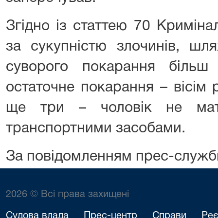
Згідно із статтею 70 Криміна
за сукупністю злочинів, шл
суворого покарання більш
остаточне покарання – вісім 
ще три – чоловік не мат
транспортними засобами.
За повідомленням прес-служб
2026 © Всі права захищені
Судова влада
Прес-центр
Справи
Реє