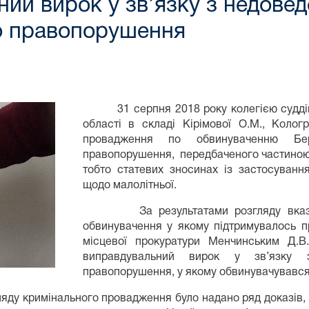
ний вирок у зв’язку з недове
о правопорушення
31 серпня 2018 року колегією суддів 
області в складі Кірімової О.М., Кологр
провадження по обвинуваченню Бер
правопорушення, передбаченого частиною 4 
тобто статевих зносинах із застосуванн
щодо малолітньої.
За результатами розгляду вказаног
обвинувачення у якому підтримувалось п
місцевої прокуратури Менчинським Д.В
виправдувальний вирок у зв’язку з
правопорушення, у якому обвинувачувався
кримінального провадження було надано ряд доказів, в т