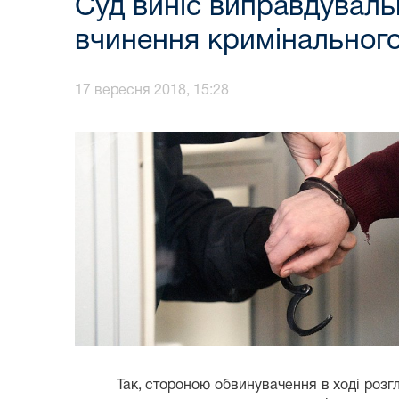
Суд виніс виправдуваль
вчинення кримінальног
17 вересня 2018, 15:28
Так, стороною обвинувачення в ході розгляду 