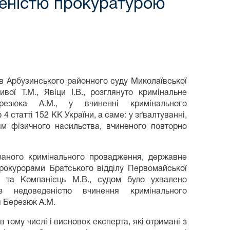
деністю прокуратурою
Арбузинського районного суду Миколаївської
ивої Т.М., Явіци І.В., розглянуто кримінальне
езюка А.М., у вчиненні кримінального
статті 152 КК України, а саме: у зґвалтуванні,
ям фізичного насильства, вчиненого повторно
о кримінального провадження, державне
рокурорами Братського відділу Первомайської
. та Компанієць М.В., судом було ухвалено
 недоведеністю вчинення кримінального
 Березюк А.М.
ому числі і висновок експерта, які отримані з