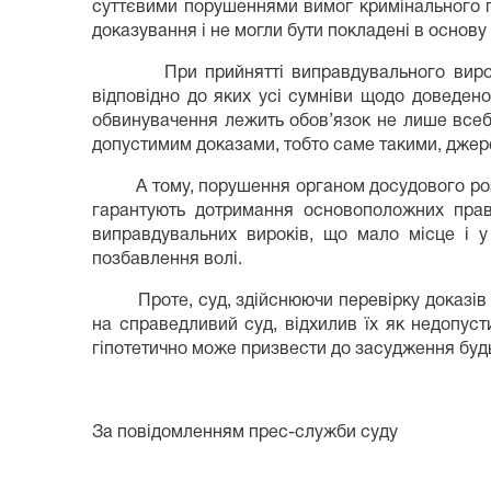
суттєвими порушеннями вимог кримінального пр
доказування і не могли бути покладені в основ
При прийнятті виправдувального вироку, су
відповідно до яких усі сумніви щодо доведено
обвинувачення лежить обов’язок не лише всебі
допустимим доказами, тобто саме такими, джерел
А тому, порушення органом досудового розслі
гарантують дотримання основоположних прав 
виправдувальних вироків, що мало місце і 
позбавлення волі.
Проте, суд, здійснюючи перевірку доказів ст
на справедливий суд, відхилив їх як недопус
гіпотетично може призвести до засудження будь
За повідомленням прес-служби суду