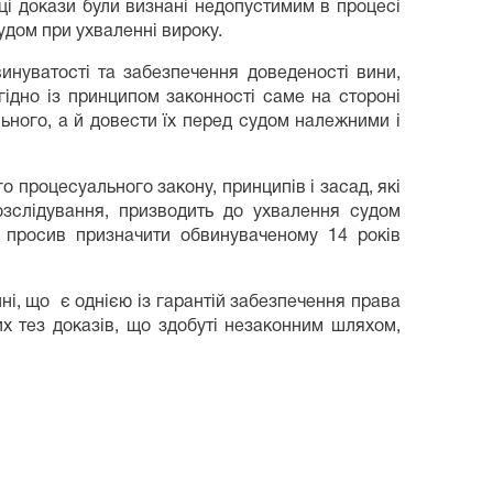
ці докази були визнані недопустимим в процесі
судом при ухваленні вироку.
уватості та забезпечення доведеності вини,
гідно із принципом законності саме на стороні
ьного, а й довести їх перед судом належними і
роцесуального закону, принципів і засад, які
озслідування, призводить до ухвалення судом
 просив призначити обвинуваченому 14 років
, що є однією із гарантій забезпечення права
х тез доказів, що здобуті незаконним шляхом,