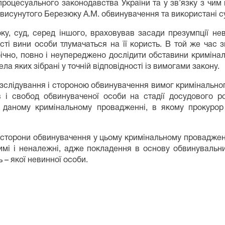
оцесуального законодавства України та у зв’язку з чим 
у висунутого Березюку А.М. обвинувачення та використані 
д, серед іншого, враховував засади презумпції невин
сті вини особи тлумачаться на її користь. В той же час з
чно, повно і неупереджено дослідити обставини кримінал
а яких зібрані у точній відповідності із вимогами закону.
дування і стороною обвинувачення вимог кримінального п
і свобод обвинуваченої особи на стадії досудового р
у даному кримінальному провадженні, в якому прокурор
орони обвинувачення у цьому кримінальному провадженні
тимі і неналежні, адже покладення в основу обвинувальни
 – якої невинної особи.