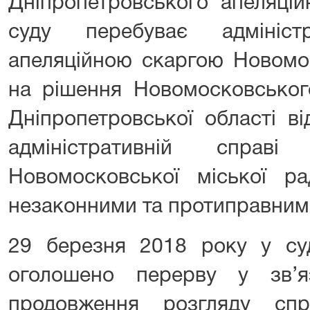
Дніпропетровського апеляцій
суду перебуває адмініс
апеляційною скаргою Новомос
на рішення Новомосковськог
Дніпропетровської області в
адміністративній спра
Новомосковської міської р
незаконними та протиправним
29 березня 2018 року у суд
оголошено перерву у зв’я
продовження розгляду спр