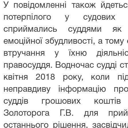
У повідомленні також йдеть
потерпілого у судових з
сприймались суддями як 
емоційної збудливості, а тому 
втручання у їхню діяльні
правосуддя. Водночас судді с
квітня 2018 року, коли пі
неправдиву інформацію пр
суддів грошових коштів 
Золоторога Г.В. для прий
останнього рішення, засвідч