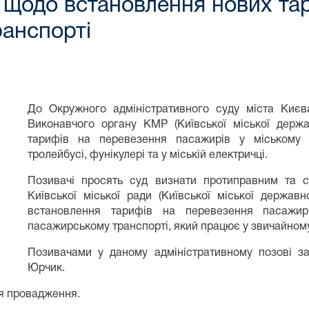
 щодо встановлення нових та
ранспорті
До Окружного адміністративного суду міста Києва
Виконавчого органу КМР (Київської міської держа
тарифів на перевезення пасажирів у міському тра
тролейбусі, фунікулері та у міській електричці.
Позивачі просять суд визнати протиправним та 
Київської міської ради (Київської міської державн
встановлення тарифів на перевезення пасажирі
пасажирському транспорті, який працює у звичайному
Позивачами у даному адміністративному позові заз
Юрчик.
тя провадження.