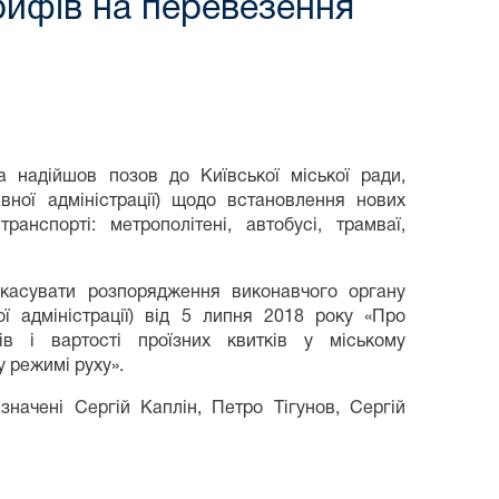
рифів на перевезення
 надійшов позов до Київської міської ради,
вної адміністрації) щодо встановлення нових
нспорті: метрополітені, автобусі, трамваї,
скасувати розпорядження виконавчого органу
ої адміністрації) від 5 липня 2018 року «Про
в і вартості проїзних квитків у міському
 режимі руху».
начені Сергій Каплін, Петро Тігунов, Сергій