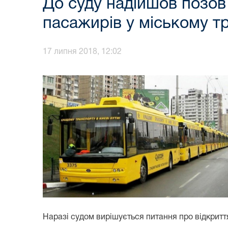
До суду надійшов позов
пасажирів у міському т
17 липня 2018, 12:02
Наразі судом вирішується питання про відкрит