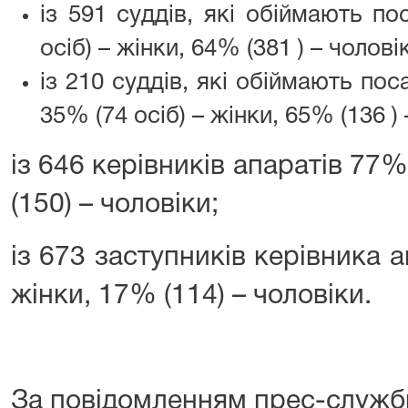
із 591 суддів, які обіймають п
осіб) – жінки, 64% (381 ) – чолові
із 210 суддів, які обіймають по
35% (74 осіб) – жінки, 65% (136 ) 
із 646 керівників апаратів 77%
(150) – чоловіки;
із 673 заступників керівника а
жінки, 17% (114) – чоловіки.
За повідомленням прес-служб