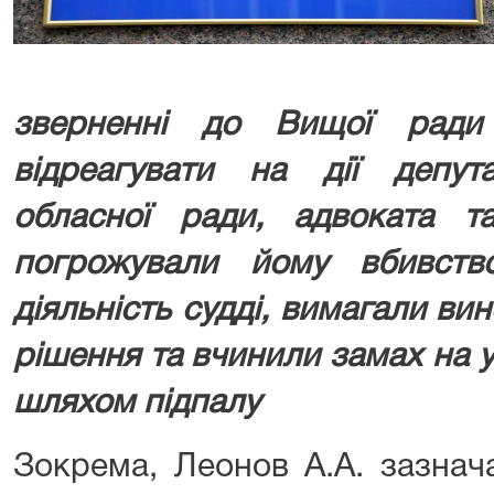
зверненні до Вищої ради
відреагувати на дії депута
обласної ради, адвоката та
погрожували йому вбивств
діяльність судді, вимагали в
рішення та вчинили замах на
шляхом підпалу
Зокрема, Леонов А.А. зазнач