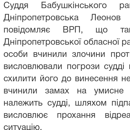
Суддя Бабушкінського ра
Дніпропетровська Леонов 
повідомляє ВРП, що та
Дніпропетровської обласної ра
особи вчинили злочини прот
висловлювали погрози судді 
схилити його до винесення н
вчинили замах на умисне
належить судді, шляхом підп
висловлює прохання відре
ситуацію.