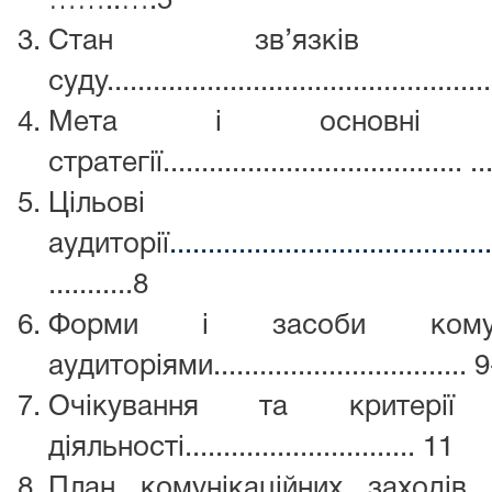
……..….5
Стан зв’язків з
суду..................................................
Мета і основні ціл
стратегії....................................... ..
Цільові
аудиторії
..........................................
...........8
Форми і засоби комун
аудиторіями.................................
Очікування та критерії о
діяльності.............................. 11
План комунікаційних заходів