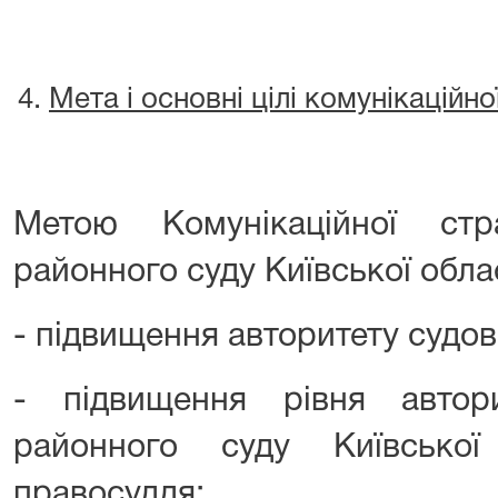
Мета і основні цілі комунікаційної
Метою Комунікаційної стра
районного суду Київської облас
- підвищення авторитету судово
- підвищення рівня автор
районного суду Київсько
правосуддя;