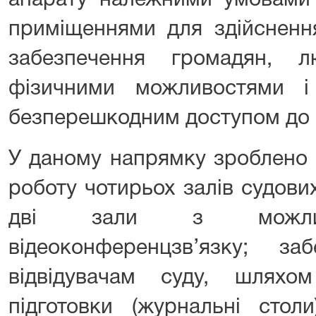
апарату належними умовами 
приміщеннями для здійсненн
забезпечення громадян, 
фізичними можливостями і в
безперешкодним доступом до 
У даному напрямку зроблено 
роботу чотирьох залів судових
дві зали з можливі
відеоконференцзв’язку; за
відвідувачам суду, шляхом 
підготовки (журнальні стол