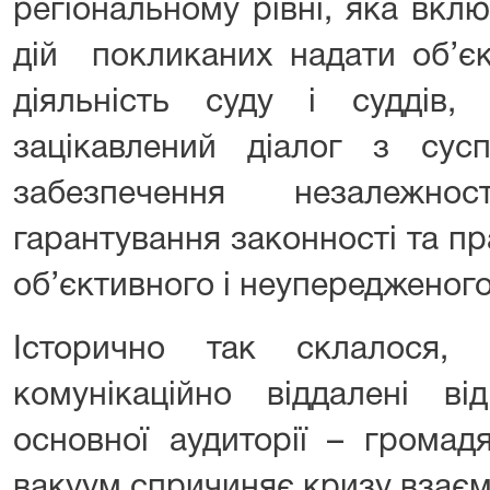
регіональному рівні, яка вкл
дій покликаних надати об’є
діяльність суду і суддів, 
зацікавлений діалог з сусп
забезпечення незалежно
гарантування законності та п
об’єктивного і неупередженог
Історично так склалося,
комунікаційно віддалені ві
основної аудиторії – громад
вакуум спричиняє кризу взаємн