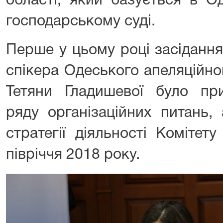
області, який базується в О
господарському суді.
Перше у цьому році засідання
спікера Одеського апеляційно
Тетяни Гладишевої було пр
ряду організаційних питань,
стратегії діяльності Комітет
півріччя 2018 року.