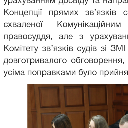
урахуванням досвіду та напра
Концепції прямих зв’язків с
схваленої Комунікаційни
правосуддя, але з урахуван
Комітету зв’язків судів зі ЗМІ
довготривалого обговорення, 
усіма поправками було прийня