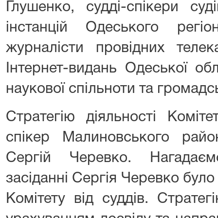
Глушенко, судді-спікери суд
інстанцій Одеського регі
журналісти провідних телек
Інтернет-видань Одеської обл
наукової спільноти та громадс
Стратегію діяльності Коміте
спікер Малиновського рай
Сергій Черевко. Нагадає
засіданні Сергія Черевко бул
Комітету від суддів. Стратег