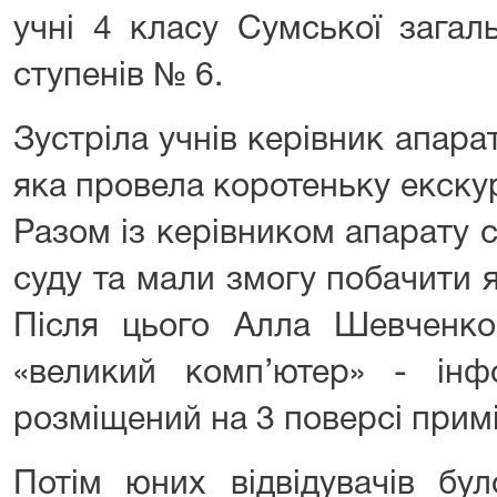
учні 4 класу Сумської загаль
ступенів № 6.
Зустріла учнів керівник апар
яка провела коротеньку екску
Разом із керівником апарату су
суду та мали змогу побачити 
Після цього Алла Шевченк
«великий комп’ютер» - інф
розміщений на 3 поверсі прим
Потім юних відвідувачів бу