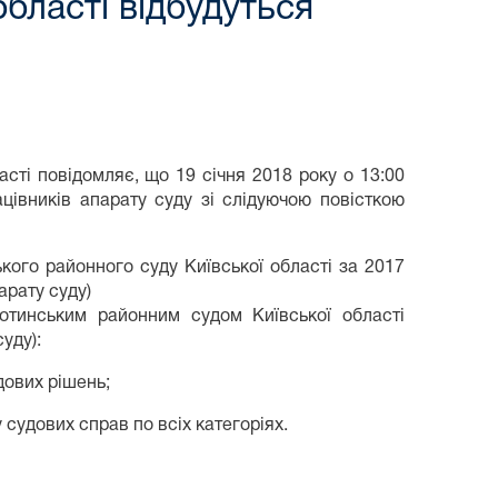
області відбудуться
сті повідомляє, що 19 січня 2018 року о 13:00
ацівників апарату суду зі слідуючою повісткою
кого районного суду Київської області за 2017
арату суду)
отинським районним судом Київської області
уду):
ових рішень;
удових справ по всіх категоріях.