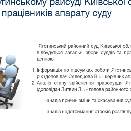
отинському райсуді Київської 
а працівників апарату суду
Яготинський районний суд Київської обла
відбудуться загальні збори суддів та пр
денною:
Інформація по підсумках роботи Яготинсь
рік (доповідач Селедцова В.І. - керівник ап
Аналіз стану здійснення правосуддя Яг
(доповідач Литвин Л.І. - голова районного с
-аналіз причин зміни та скасування суд
-аналіз недотримання строків розгляду с