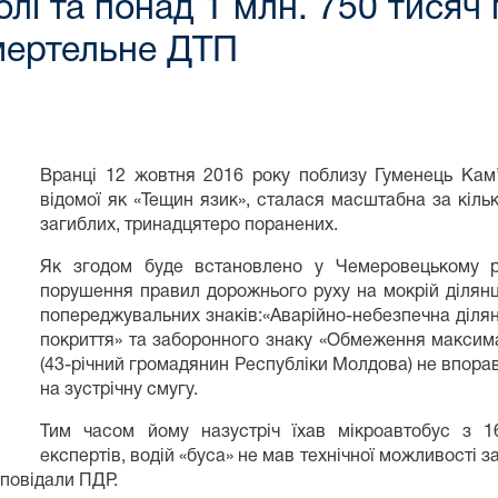
олі та понад 1 млн. 750 тисяч 
мертельне ДТП
Вранці 12 жовтня 2016 року поблизу Гуменець Кам’
відомої як «Тещин язик», сталася масштабна за кіль
загиблих, тринадцятеро поранених.
Як згодом буде встановлено у Чемеровецькому р
порушення правил дорожнього руху на мокрій ділянц
попереджувальних знаків:«Аварійно-небезпечна ділян
покриття» та заборонного знаку «Обмеження максимал
(43-річний громадянин Республіки Молдова) не впора
на зустрічну смугу.
Тим часом йому назустріч їхав мікроавтобус з 1
експертів, водій «буса» не мав технічної можливості за
ідповідали ПДР.