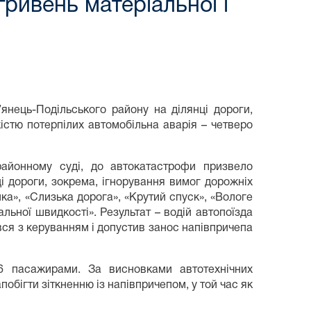
гривень матеріальної і
янець-Подільського району на ділянці дороги,
кістю потерпілих автомобільна аварія – четверо
айонному суді, до автокатастрофи призвело
і дороги, зокрема, ігнорування вимог дорожніх
ка», «Слизька дорога», «Крутий спуск», «Вологе
ьної швидкості». Результат – водій автопоїзда
вся з керуванням і допустив занос напівпричепа
6 пасажирами. За висновками автотехнічних
побігти зіткненню із напівпричепом, у той час як