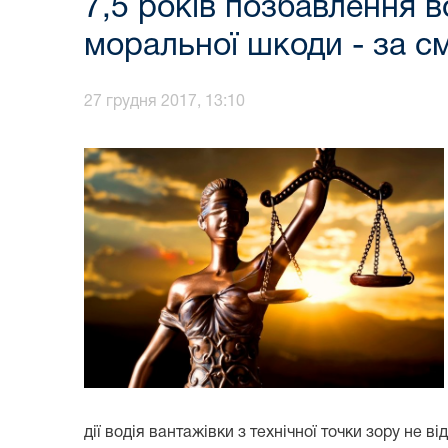
7,5 років позбавлення в
моральної шкоди - за с
27 грудня 2017, 13:10
дії водія вантажівки з технічної точки зору не в