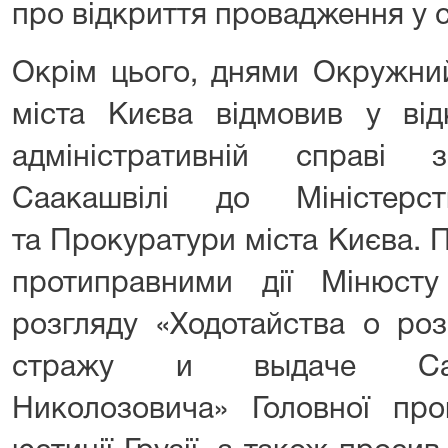
про відкриття провадження у 
Окрім цього, днями Окружний
міста Києва відмовив у від
адміністративній справі
Саакашвілі до Міністерс
та Прокуратури міста Києва. 
протиправними дії Мінюст
розгляду «Ходотайства о ро
стражу и выдаче Саа
Николозовича» Головної про