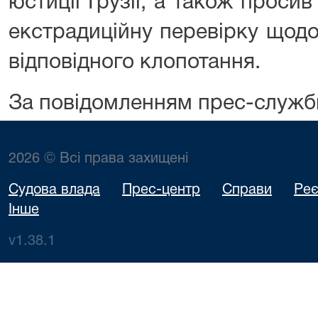
юстиції Грузії, а також прос
екстрадиційну перевірку щодо
відповідного клопотання.
За повідомленням прес-служб
2026 © Всі права захищені
Судова влада
Прес-центр
Справи
Реє
Інше
v1.38.1