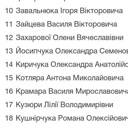
10
Завальнюка Ігоря Вікторовича
11
Зайцева Василя Вікторовича
12
Захарової Олени Вячеславівни
13
Йосипчука Олександра Семено
14
Киричука Олександра Анатолій
15
Котляра Антона Миколайовича
16
Крамара Василя Мирославович
17
Кузюри Лілії Володимирівни
18
Кушнірчука Романа Олексійови