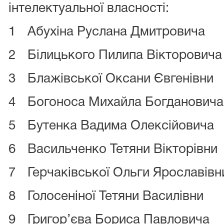
інтелектуальної власності:
1
Абухіна Руслана Дмитровича
2
Білицького Пилипа Вікторовича
3
Блажівської Оксани Євгенівни
4
Богоноса Михайла Богдановича
5
Бутенка Вадима Олексійовича
6
Васильченко Тетяни Вікторівни
7
Герчаківської Ольги Ярославівн
8
Голосеніної Тетяни Василівни
9
Григор’єва Бориса Павловича