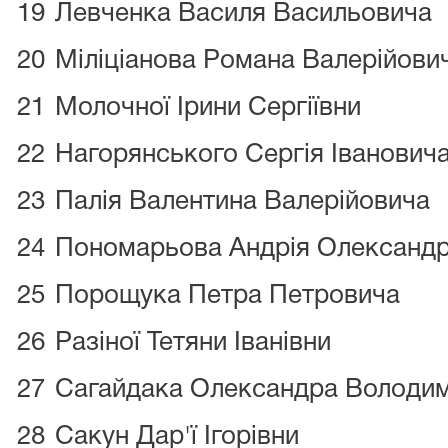
19
Левченка Василя Васильовича
20
Міліціанова Романа Валерійови
21
Молочної Ірини Сергіївни
22
Нагорянського Сергія Іванович
23
Палія Валентина Валерійовича
24
Пономарьова Андрія Олександ
25
Порощука Петра Петровича
26
Разіної Тетяни Іванівни
27
Сагайдака Олександра Володи
28
Сакун Дар'ї Ігорівни