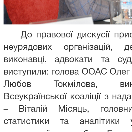
До правової дискусії приє
неурядових організацій, 
виконавці, адвокати та суд
виступили: голова ООАС Олег
Любов Токмілова, вик
Всеукраїнської коаліції з на
– Віталій Місяць, головни
статистики та аналітики 