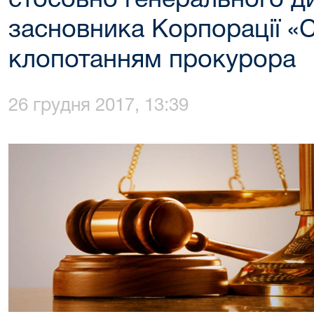
стосовно генерального д
засновника Корпорації «С
клопотанням прокурора
26 грудня 2017, 13:39