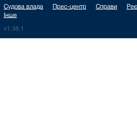
Судова влада
Прес-центр
Справи
Реє
Інше
v1.38.1