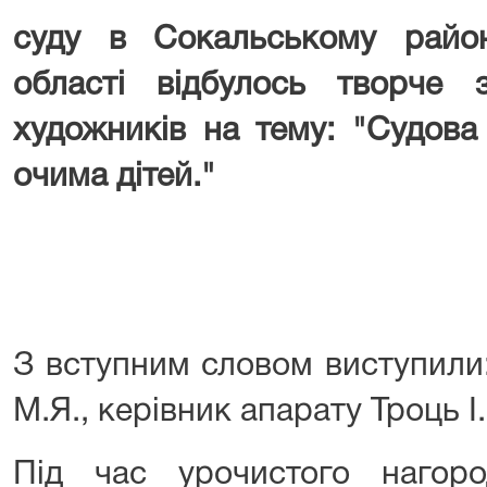
суду в Сокальському район
області відбулось творче
художників на тему: "Судова
очима дітей."
З вступним словом виступили
М.Я., керівник апарату Троць І
Під час урочистого нагор