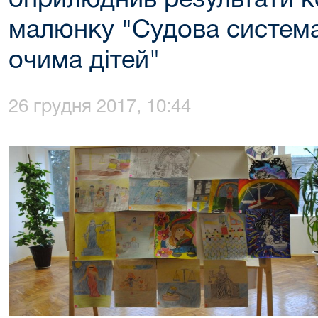
оприлюднив результати к
малюнку "Судова система
очима дітей"
26 грудня 2017, 10:44