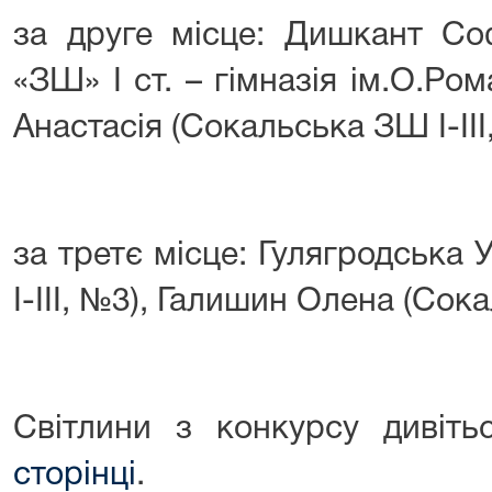
за друге місце: Дишкант Со
«ЗШ» І ст. – гімназія ім.О.Ро
Анастасія (Сокальська ЗШ І-ІІІ
за третє місце: Гулягродська
І-ІІІ, №3), Галишин Олена (Сока
Світлини з конкурсу дивіт
сторінці
.