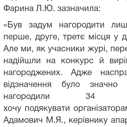
Фарина Л.Ю. зазначила:
«Був задум нагородити ли
перше, друге, третє місця у д
Але ми, як учасники журі, пер
надійшли на конкурс й вир
нагороджених. Адже наспра
відзначення було значно
нагородили 34 д
хочу подякувати організатора
Адамович М.Я., керівнику апар