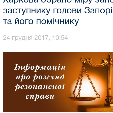
Харкова обрано міру зап
заступнику голови Запорі
та його помічнику
24 грудня 2017, 10:54