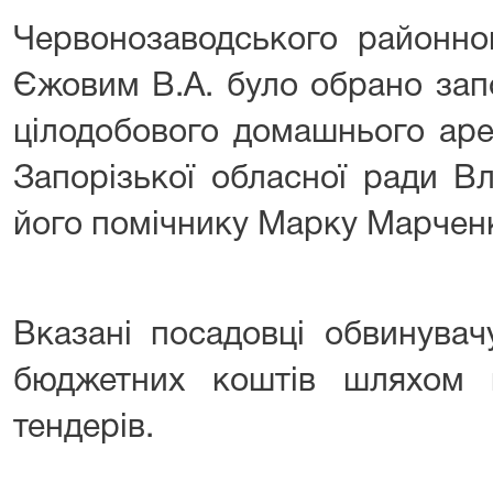
Червонозаводського районно
Єжовим В.А. було обрано запо
цілодобового домашнього аре
Запорізької обласної ради В
його помічнику Марку Марче
Вказані посадовці обвинувач
бюджетних коштів шляхом 
тендерів.