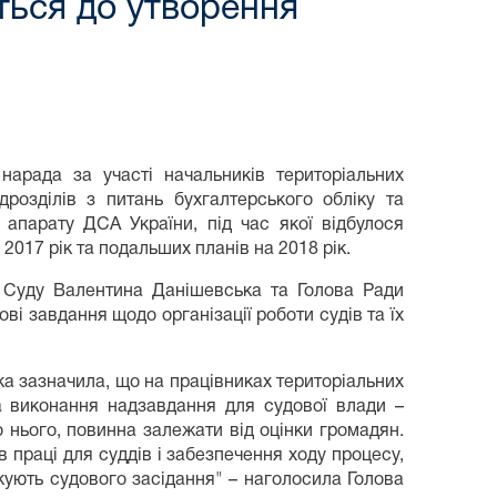
ються до утворення
 нарада за участі начальників територіальних
ідрозділів з питань бухгалтерського обліку та
о апарату ДСА України, під час якої відбулося
2017 рік та подальших планів на 2018 рік.
о Суду Валентина Данішевська та Голова Ради
ві завдання щодо організації роботи судів та їх
а зазначила, що на працівниках територіальних
за виконання надзавдання для судової влади –
о нього, повинна залежати від оцінки громадян.
 праці для суддів і забезпечення ходу процесу,
ікують судового засідання" – наголосила Голова