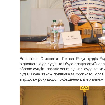
Валентина Сімоненко, Голова Ради суддів Укр
відношенню до судів, так буде працювати їх ап
зборах суддів, позаяк саме під час суддівськи
судів. Вона також подякувала особисто Голові
впродовж року щодо покращення матеріально-те