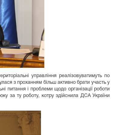
ериторіальні управління реалізовуватимуть по
улася з проханням більш активно брати участь у
ьні питання і проблеми щодо організації роботи
юку за ту роботу, котру здійснила ДСА України