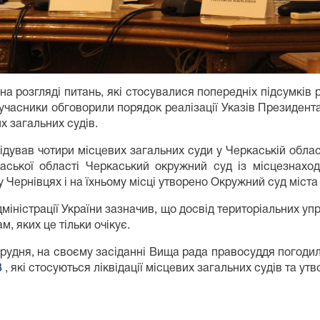
а розгляді питань, які стосувалися попередніх підсумків 
її учасники обговорили порядок реалізації Указів Президент
х загальних судів.
ував чотири місцевих загальних суди у Черкаській області
ської області Черкаський окружний суд із місцезнахо
 Чернівцях і на їхньому місці утворено Окружний суд міста 
іністрації України зазначив, що досвід територіальних упра
м, яких це тільки очікує.
грудня, на своєму засіданні Вища рада правосуддя погоди
3
, які стосуються ліквідації місцевих загальних судів та ут