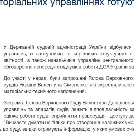
иторіальних управліннях готу
У Державній судовій адміністрації України відбулася
управлінь, їх заступників та керівників структурних п
звітності, а також начальників управлінь центральног
обговорення попередніх підсумків роботи ДСА України за 
До участі у нараді були запрошені Голова Верховног
суддів України Валентина Сімоненко, які окреслили ключо
матеріально-технічного наповнення.
Зокрема, Голова Верховного Суду Валентина Данішевськ
управлінь та апаратів судів лежить відповідальність 
оцінка роботи судів, сприйняття правосуддя і доступу д
"Ви маєте думати не тільки про створення належних умов
ь до суду, звідки отримують інформацію, у яких умовах оч