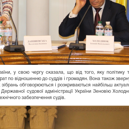
аїни, у свою чергу сказала, що від того, яку політику т
арат по відношенню до суддів і громадян. Вона також зверн
х зібрань обговорюються і розкриваються найбільш актуал
 Державної судової адміністрації України Зеновію Холодн
хнічного забезпечення судів.