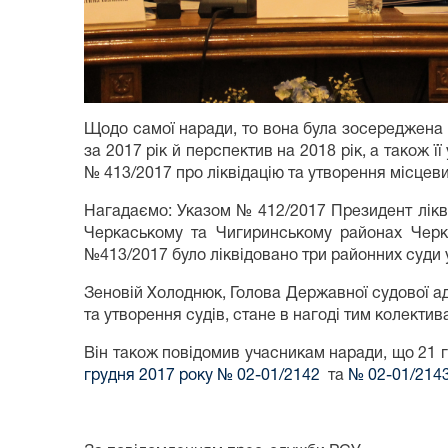
Щодо самої наради, то вона була зосереджена н
за 2017 рік й перспектив на 2018 рік, а також 
№ 413/2017 про ліквідацію та утворення місцеви
Нагадаємо: Указом № 412/2017 Президент ліквід
Черкаському та Чигиринському районах Черка
№413/2017 було ліквідовано три районних суди у
Зеновій Холоднюк, Голова Державної судової адм
та утворення судів, стане в нагоді тим колектива
Він також повідомив учасникам наради, що 21 
грудня 2017 року № 02-01/2142
та
№ 02-01/214