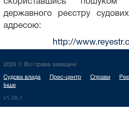
скориставшись пошуком
державного реєстру судови
адресою:
http://www.reyestr.
2026 © Всі права захищені
Судова влада
Прес-центр
Справи
Реє
Інше
v1.38.1