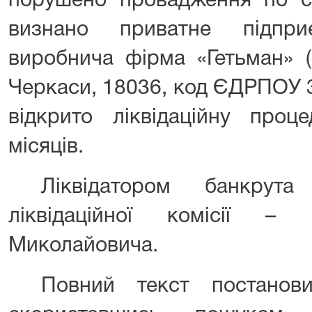
порушено провадження по
визнано приватне підприє
виробнича фірма «Гетьман» ((
Черкаси, 18036, код ЄДРПОУ 
відкрито ліквідаційну про
місяців.
Ліквідатором банкру
ліквідаційної комісії –
Миколайовича
.
Повний текст постанов