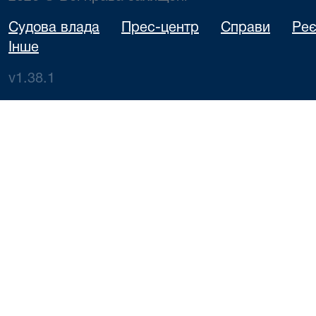
Судова влада
Прес-центр
Справи
Реє
Інше
v1.38.1