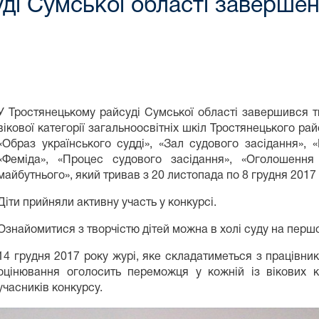
ді Сумської області заверше
У Тростянецькому райсуді Сумської області завершився т
вікової категорії загальноосвітніх шкіл Тростянецького ра
«Образ українського судді», «Зал судового засідання», 
«Феміда», «Процес судового засідання», «Оголошення
майбутнього», який тривав з 20 листопада по 8 грудня 2017 
Діти прийняли активну участь у конкурсі.
Ознайомитися з творчістю дітей можна в холі суду на перш
14 грудня 2017 року журі, яке складатиметься з працівник
оцінювання оголосить переможця у кожній із вікових ка
учасників конкурсу.