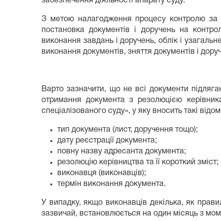
забезпечення діяльності апарату суду.
З метою налагодження процесу контролю за ви
постановка документів і доручень на контро
виконання завдань і доручень, облік і узагальн
виконання документів, зняття документів і дору
Варто зазначити, що не всі документи підляга
отримання документа з резолюцією керівника
спеціалізованого суду», у яку вносить такі відом
тип документа (лист, доручення тощо);
дату реєстрації документа;
повну назву адресанта документа;
резолюцію керівництва та її короткий зміст;
виконавця (виконавців);
термін виконання документа.
У випадку, якщо виконавців декілька, як прав
зазвичай, встановлюється на один місяць з мом