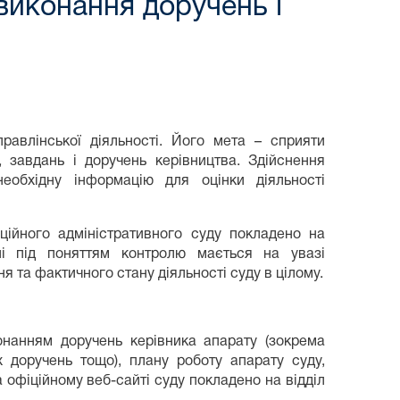
виконання доручень і
авлінської діяльності. Його мета – сприяти
завдань і доручень керівництва. Здійснення
еобхідну інформацію для оцінки діяльності
ційного адміністративного суду покладено на
ні під поняттям контролю мається на увазі
 та фактичного стану діяльності суду в цілому.
онанням доручень керівника апарату (зокрема
х доручень тощо), плану роботу апарату суду,
 офіційному веб-сайті суду покладено на відділ