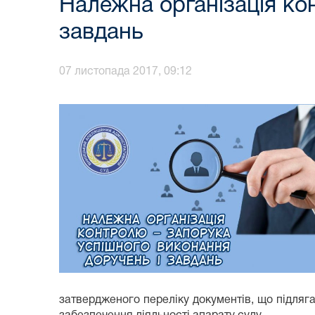
Належна організація ко
завдань
07 листопада 2017, 09:12
затвердженого переліку документів, що підляга