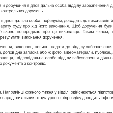
 й доручення відповідальна особа відділу забезпечення д
 контрольних доручень.
відповідальна особа, передусім, доводить до виконавців й
парату суду про хід його виконання. Щоб доручення були 
в’язково попереджає про це виконавця. Таким чином, м
 результати виконання доручення.
ення, виконавці повинні надати до відділу забезпечення 
 доповідна записка або ж фото, відеоматеріали, публікаці
авця, відповідальна особа відділу забезпечення діяльно
го документа з контролю.
Наприкінці кожного тижня у відділі здійснюється підготов
них нарад начальник структурного підрозділу доводить інфо