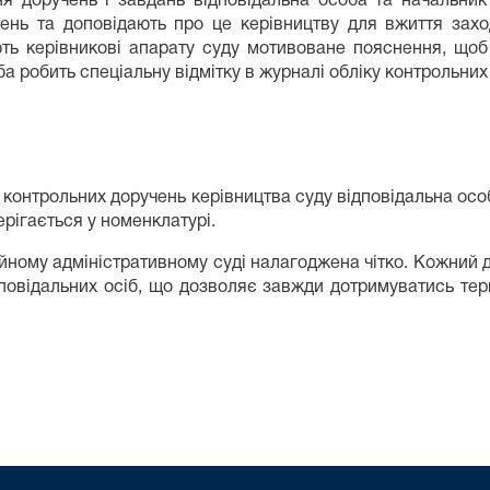
я доручень і завдань відповідальна особа та начальник 
шень та доповідають про це керівництву для вжиття за
ть керівникові апарату суду мотивоване пояснення, що
а робить спеціальну відмітку в журналі обліку контрольних
 контрольних доручень керівництва суду відповідальна особ
рігається у номенклатурі.
йному адміністративному суді налагоджена чітко. Кожний д
повідальних осіб, що дозволяє завжди дотримуватись термі