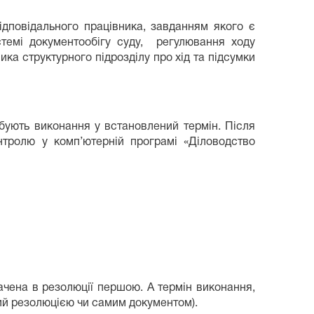
ідповідального працівника, завданням якого є
стемі документообігу суду, регулювання ходу
ика структурного підрозділу про хід та підсумки
ебують виконання у встановлений термін. Після
нтролю у комп’ютерній програмі «Діловодство
ачена в резолюції першою. А термін виконання,
ний резолюцією чи самим документом).