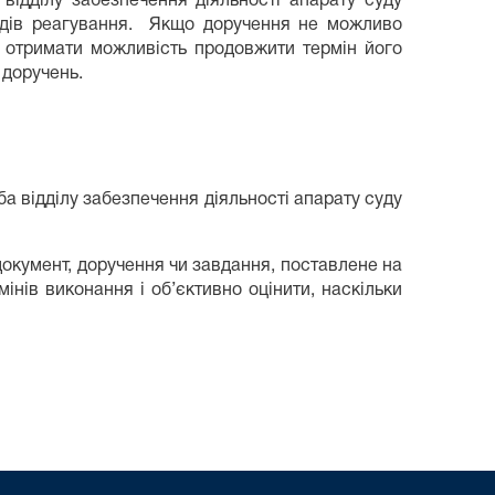
відділу забезпечення діяльності апарату суду
ходів реагування. Якщо доручення не можливо
б отримати можливість продовжити термін його
 доручень.
а відділу забезпечення діяльності апарату суду
окумент, доручення чи завдання, поставлене на
нів виконання і об’єктивно оцінити, наскільки