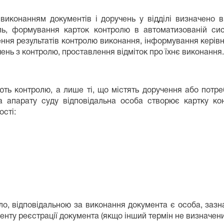
конанням документів і доручень у відділі визначено в
ль, формування карток контролю в автоматизованій си
ення результатів контролю виконання, інформування керівн
чень з контролю, проставлення відміток про їхнє виконання.
ють контролю, а лише ті, що містять доручення або потр
 апарату суду відповідальна особа створює картку ко
ості:
ило, відповідальною за виконання документа є особа, зазн
енту реєстрації документа (якщо інший термін не визначе