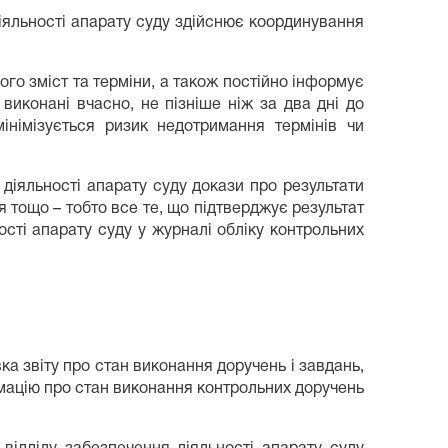
іяльності апарату суду здійснює координування
ого зміст та терміни, а також постійно інформує
виконані вчасно, не пізніше ніж за два дні до
інімізується ризик недотримання термінів чи
діяльності апарату суду докази про результати
я тощо – тобто все те, що підтверджує результат
сті апарату суду у журналі обліку контрольних
ка звіту про стан виконання доручень і завдань,
рмацію про стан виконання контрольних доручень