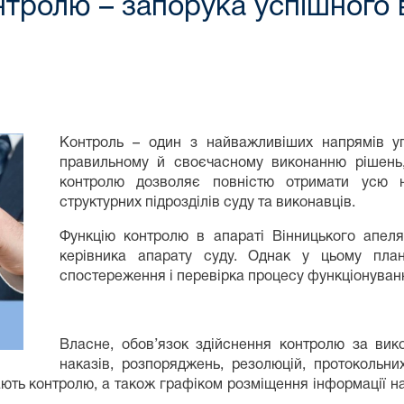
нтролю – запорука успішного 
Контроль – один з найважливіших напрямів упр
правильному й своєчасному виконанню рішень, 
контролю дозволяє повністю отримати усю н
структурних підрозділів суду та виконавців.
Функцію контролю в апараті Вінницького апеля
керівника апарату суду. Однак у цьому пла
спостереження і перевірка процесу функціонування
Власне, обов’язок здійснення контролю за вик
наказів, розпоряджень, резолюцій, протокольни
ють контролю, а також графіком розміщення інформації на