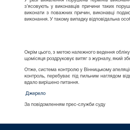
У разі виявлення порушень термінів виконанн
з’ясовують у виконавців причини таких пору
виконати з поважних причин, виконавці подаю
виконання. У такому випадку відповідальна особ
Окрім цього, з метою належного ведення обліку
щомісяця роздруковує витяг з журналу, який збе
Отже, система контролю у Вінницькому апеляці
контроль, перебуває під пильним наглядом від
вдало вирішено питання.
Джерело
За повідомленням прес-служби суду