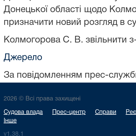
Донецької області щодо Колмо
призначити новий розгляд в суд
Колмогорова С. В. звільнити з-
Джерело
За повідомленням прес-служ
2026 © Всі права захищені
Судова влада
Прес-центр
Справи
Реє
Інше
v1.38.1