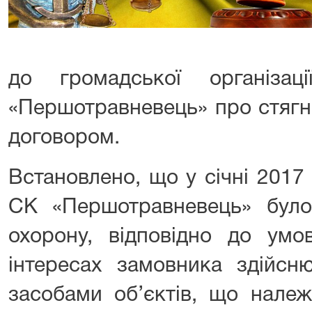
до громадської організац
«Першотравневець» про стягн
договором.
Встановлено, що у січні 2017
СК «Першотравневець» було
охорону, відповідно до умо
інтересах замовника здійсн
засобами об’єктів, що належ