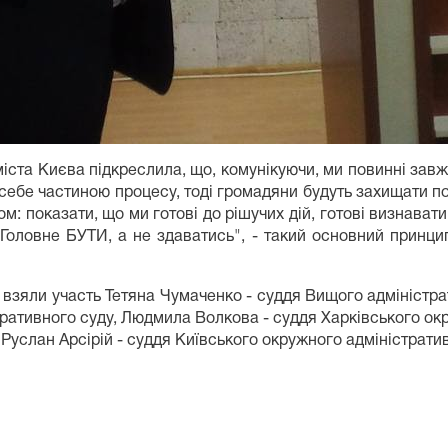
іста Києва підкреслила, що, комунікуючи, ми повинні завжд
 себе частиною процесу, тоді громадяни будуть захищати п
ом: показати, що ми готові до рішучих дій, готові визнава
Головне БУТИ, а не здаватись", - такий основний принцип
ни взяли участь Тетяна Чумаченко - суддя Вищого адміністра
ративного суду, Людмила Волкова - суддя Харківського окр
 Руслан Арсірій - суддя Київського окружного адміністратив