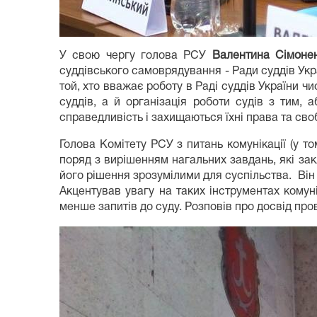
У свою чергу голова РСУ
Валентина Сімоне
суддівського самоврядування - Ради суддів Укр
той, хто вважає роботу в Раді суддів України ч
суддів, а й організація роботи судів з тим, 
справедливість і захищаються їхні права та сво
Голова Комітету РСУ з питань комунікації (у т
поряд з вирішенням нагальних завдань, які зак
його рішення зрозумілими для суспільства. Він 
Акцентував увагу на таких інструментах комунік
менше запитів до суду. Розповів про досвід про