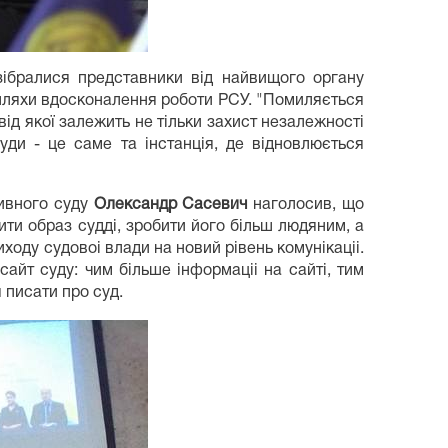
ібралися представники від найвищого органу
и шляхи вдосконалення роботи РСУ. "Помиляється
від якої залежить не тільки захист незалежності
суди - це саме та інстанція, де відновлюється
тивного суду
Олександр Сасевич
наголосив, що
ити образ судді, зробити його більш людяним, а
ходу судовоі влади на новий рівень комунікаціі.
 сайт суду: чим більше інформаціі на сайті, тим
я писати про суд.