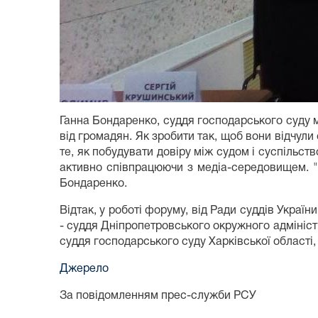
Ганна Бондаренко, суддя господарського суду м
від громадян. Як зробити так, щоб вони відчули
те, як побудувати довіру між судом і суспільств
активно співпрацюючи з медіа-середовищем. "
Бондаренко.
Відтак, у роботі форуму, від Ради суддів Украї
- суддя Дніпропетровського окружного адмініст
суддя господарського суду Харківської області,
Джерело
За повідомленням прес-служби РСУ