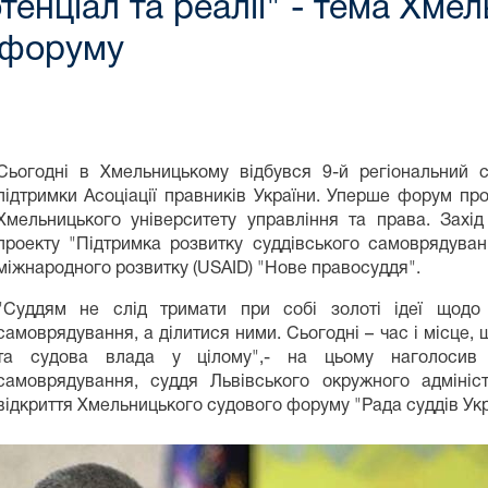
отенціал та реалії" - тема Хме
 форуму
Сьогодні в Хмельницькому відбувся 9-й регіональний
підтримки Асоціації правників України. Уперше форум пр
Хмельницького університету управління та права. Захід
проекту "Підтримка розвитку суддівського самоврядува
міжнародного розвитку (USAID) "Нове правосуддя".
"Cуддям не слід тримати при собі золоті ідеї щодо 
самоврядування, а ділитися ними. Сьогодні – час і місце, 
та судова влада у цілому",- на цьому наголосив п
самоврядування, суддя Львівського окружного адміні
відкриття Хмельницького судового форуму "Рада суддів Украї