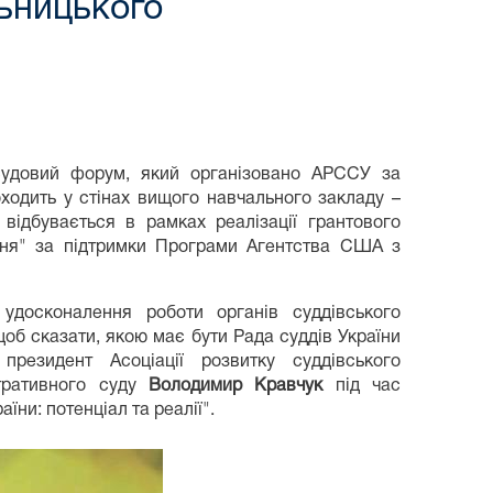
льницького
 судовий форум, який організовано АРССУ за
оходить у стінах вищого навчального закладу –
 відбувається в рамках реалізації грантового
ння" за підтримки Програми Агентства США з
удосконалення роботи органів суддівського
щоб сказати, якою має бути Рада суддів України
резидент Асоціації розвитку суддівського
стративного суду
Володимир Кравчук
під час
ни: потенціал та реалії".