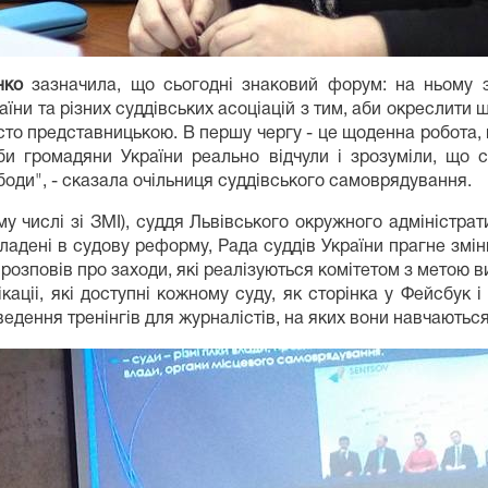
нко
зазначила, що сьогодні знаковий форум: на ньому з
аїни та різних суддівських асоціацій з тим, аби окреслит
исто представницькою. В першу чергу - це щоденна робота, 
аби громадяни України реально відчули і зрозуміли, що 
боди", - сказала очільниця суддівського самоврядування.
ому числі зі ЗМІ), суддя Львівського окружного адміністра
ладені в судову реформу, Рада суддів України прагне змін
розповів про заходи, які реалізуються комітетом з метою ви
аціі, які доступні кожному суду, як сторінка у Фейсбук і
ведення тренінгів для журналістів, на яких вони навчаютьс