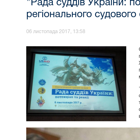
"Рада суддів України: п
регіонального судового
06 листопада 2017, 13:58