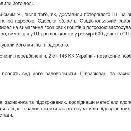
вили його волі.
йомим Ч., після того, як, доставили потерпілого Ш. на а
 за адресою: Одеська область, Овідіопольський район, 
мисел на вимагання грошових коштів з погрозою застосув
тво, вимагали у Ш. грошові кошти у розмірі 600 доларів СШ
жували його життю та здоров'ю.
ини, передбачені ч. 2 ст. 146 КК України - незаконне позб
 просять суд його задовольнити. Підозрювані та захи
а, захисника та підозрюваних, дослідивши матеріали клопо
я слідчого задовольнити та застосувати до підозрюваних Б.
стави.