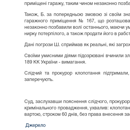
приміщені гаражу, таким чином незаконно позба
Також, Б. за попередньою змовою зі своїм зна
гаражного приміщення № 167, що розташоване
незаконно позбавили волі останнього, маючи у
нирку потерпілого, а також продати його в рабс
Дані погрози Ш. сприймав як реальні, які загро
Своїми умисними діями підозрювані вчинили злоч
189 КК України - вимагання.
Слідчий та прокурор клопотання підтримали,
заперечують.
Суд, заслухавши пояснення слідчого, прокурор
кримінального провадження, ухвалив: клопотанн
вартою, строком 60 днів, без права внесення за
Джерело