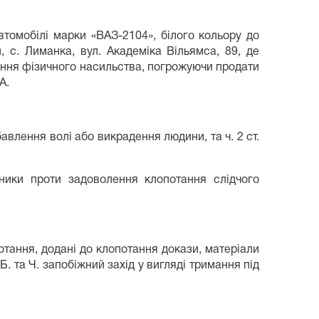
втомобілі марки «ВАЗ-2104», білого кольору до
с. Лиманка, вул. Академіка Вільямса, 89, де
ання фізичного насильства, погрожуючи продати
А.
авлення волі або викрадення людини, та ч. 2 ст.
сники проти задоволення клопотання слідчого
тання, додані до клопотання докази, матеріали
 та Ч. запобіжний захід у вигляді тримання під