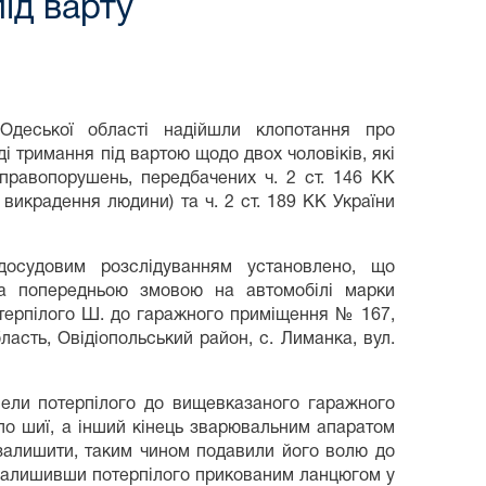
ід варту
Одеської області надійшли клопотання про
і тримання під вартою щодо двох чоловіків, які
правопорушень, передбачених ч. 2 ст. 146 КК
 викрадення людини) та ч. 2 ст. 189 КК України
осудовим розслідуванням установлено, що
 за попередньою змовою на автомобілі марки
отерпілого Ш. до гаражного приміщення № 167,
асть, Овідіопольський район, с. Лиманка, вул.
авели потерпілого до вищевказаного гаражного
о шиї, а інший кінець зварювальним апаратом
 залишити, таким чином подавили його волю до
, залишивши потерпілого прикованим ланцюгом у