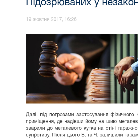
Підозрюваних у незакон
19 жовтня 2017, 16:26
Далі, під погрозами застосування фізичного 
приміщення, де надівши йому на шию металев
зварили до металевого кутка на стіні гаражн
супротиву. Після цього Б. та Ч. залишили гар