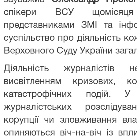
спікери ВСУ щомісяця 
представниками ЗМІ та інф
суспільство про діяльність ко
Верховного Суду України зага
Діяльність журналістів 
висвітленням кризових, к
катастрофічних подій. У
журналістських розслідув
корупції чи зловживання вл
опиняються віч-на-віч із вп