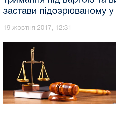
тримання під вартою та в
застави підозрюваному у 
19 жовтня 2017, 12:31