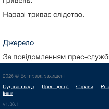
гривень.
Наразі триває слідство.
Джерело
За повідомленням прес-служб
2026 © Всі права захищені
Судова влада
Прес-центр
Справи
Реє
Інше
v1.38.1