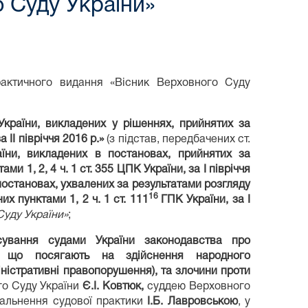
 Суду України»
рактичного видання «Вісник Верховного Суду
країни, викладених у рішеннях, прийнятих за
 ІІ півріччя 2016 р.»
(з підстав, передбачених ст.
їни, викладених в постановах, прийнятих за
и 1, 2, 4 ч. 1 ст. 355 ЦПК України, за І півріччя
постановах, ухвалених за результатами розгляду
16
х пунктами 1, 2 ч. 1 ст. 111
ГПК України, за І
уду України»
;
осування судами України законодавства про
ня, що посягають на здійснення народного
іністративні правопорушення), та злочини проти
го Суду України
Є.І. Ковтюк,
суддею Верховного
агальнення судової практики
І.Б. Лавровською
, у