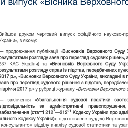
 випуск «Вісника Верховного
Вийшов друком черговий випуск офіційного науково-п
України», в якому:
— продовження публікації
«
Висновків Верховного Суду У
результатами розгляду заяв про перегляд судових рішень, за
237 КАС України) та
«Висновків Верховного Суду Укра
результатами розгляду справ із підстав, передбачених пунктам
2017 р.», «Висновки Верховного Суду України, викладені в 
заяв про перегляд судового рішення з підстав, передбачени
півріччя 2017 р.»
у рубриці журналу
«Висновки Верховного С
— закінчення
«Узагальнення судової практики заст
відповідальність за адміністративні правопорушен
7
21
абезпечення (статті 212
—212
Кодексу України про адм
ального кодексу України)»
, підготовлене суддею Верховно
консультантом відділу аналізу судової статистики та уз