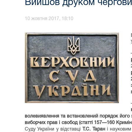
Вийшов друком черговий
10 жовтня 2017, 18:10
волевиявлення та встановлений порядок його з
виборчих прав і свобод (статті 157—160 Кримін
Суду України у відставці
Т.С. Таран
і науковим 