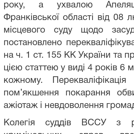
року, а ухвалою Апеляц
Франківської області від 08 
місцевого суду щодо засу
постановлено перекваліфікува
на ч. 1 ст. 155 КК України та 
цією статтею у виді 4 років 6 
кожному. Перекваліфікація
пом’якшення покарання обв
ажіотаж і невдоволення громад
Колегія суддів ВССУ з р