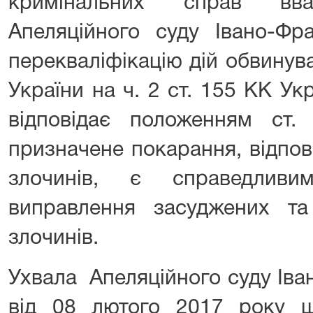
кримінальних справ вв
Апеляційного суду Івано-Фра
перекваліфікацію дій обвинува
України на ч. 2 ст. 155 КК Ук
відповідає положенням ст
призначене покарання, відпов
злочинів, є справедлив
виправлення засуджених т
злочинів.
Ухвала Апеляційного суду Іва
від 08 лютого 2017 року що