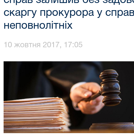
справ залишив без задов
скаргу прокурора у справ
неповнолітніх
10 жовтня 2017, 17:05