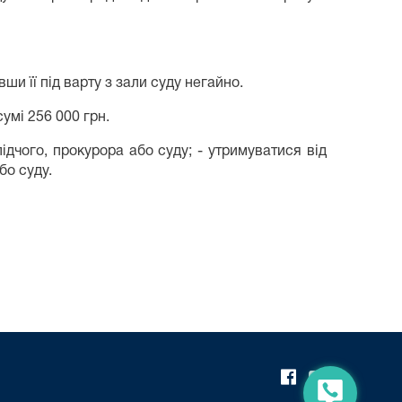
и її під варту з зали суду негайно.
умі 256 000 грн.
дчого, прокурора або суду; - утримуватися від
бо суду.