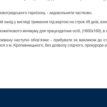
овоградського гарнізону, - задовольнити частково.
ахід у вигляді тримання під вартою на строк 48 днів, взявш
житкового мінімуму для працездатних осіб, (1600х160), в с
вану наступні обов’язки: - прибувати за викликом до слі
тися з м. Кропивницького, без дозволу слідчого, прокурора а