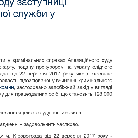
оду заступниці
ої служби у
ти у кримінальних справах Апеляційного суду
скаргу, подану прокурором на ухвалу слідчого
рада від 22 вересня 2017 року, якою стосовно
бласті, підозрюваної у вчиненні кримінального
країни
, застосовано запобіжний захід у вигляді
му для працездатних осіб, що становить 128 000
дів апеляційного суду постановила:
адженні – задовольнити частково.
ду м. Кіровограда від 22 вересня 2017 року -