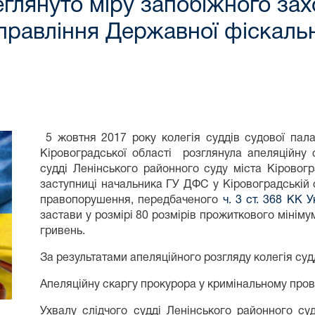
глянуто міру запобіжного зах
правління Державної фіскальн
5 жовтня 2017 року колегія суддів судової пала
Кіровоградської області розглянула апеляційну 
судді Ленінського районного суду міста Кіровог
заступниці начальника ГУ ДФС у Кіровоградській о
правопорушення, передбаченого
ч. 3 ст. 368 КК У
застави у розмірі 80 розмірів прожиткового мініму
гривень.
За результатами апеляційного розгляду колегія суд
Апеляційну скаргу прокурора у кримінальному пров
Ухвалу слідчого судді Ленінського районного су