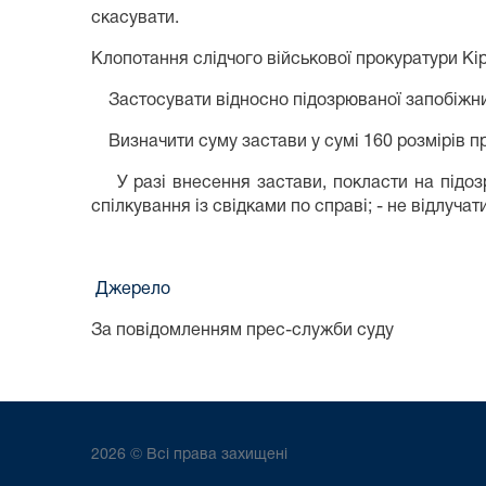
скасувати.
Клопотання слідчого військової прокуратури Кір
Застосувати відносно підозрюваної запобіжний з
Визначити суму застави у сумі 160 розмірів про
У разі внесення застави, покласти на підозрю
спілкування із свідками по справі; - не відлуча
Джерело
За повідомленням прес-служби суду
2026 © Всі права захищені