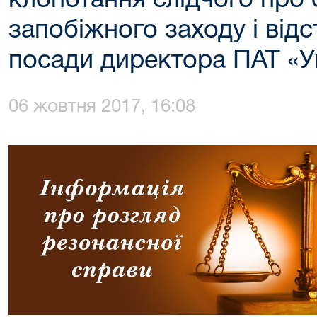
клопотання слідчого про
запобіжного заходу і від
посади директора ПАТ «У
06 жовтня 2017, 16:08