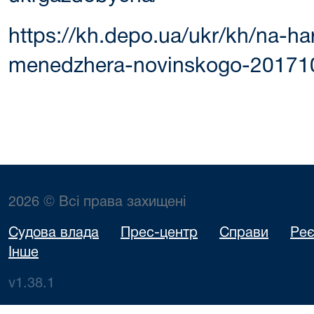
https://kh.depo.ua/ukr/kh/na-har
menedzhera-novinskogo-2017
2026 © Всі права захищені
Судова влада
Прес-центр
Справи
Реє
Інше
v1.38.1