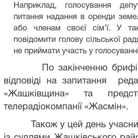
Наприклад, голосування деп
питання надання в оренди земел
або членам своєї сім’ї. У т
повідомити голову сільської рад
не приймати участь у голосуванні
По закінченню брифінгу 
відповіді на запитання реда
«Жашківщина» та предста
телерадіокомпанії «Жасмін».
Також у цей день учасники
із суддями Жашківського рай