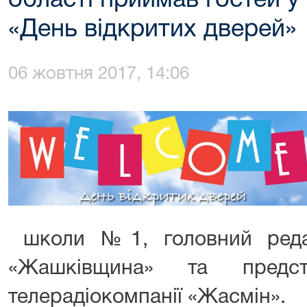
області приймав гостей у
«День відкритих дверей»
06 жовтня 2017, 14:06
школи №1, головний редак
«Жашківщина» та предст
телерадіокомпанії «Жасмін».