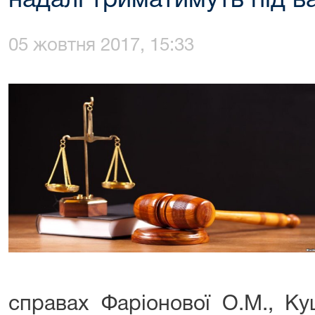
надалі триматимуть під 
05 жовтня 2017, 15:33
справах Фаріонової О.М., Ку