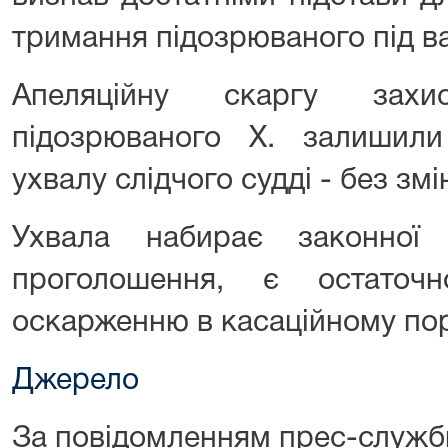
тримання підозрюваного під в
Апеляційну скаргу захи
підозрюваного Х. залишил
ухвалу слідчого судді - без змі
Ухвала набирає законної
проголошення, є остаточ
оскарженню в касаційному по
Джерело
За повідомленням прес-служб