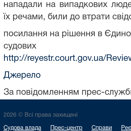
нападали на випадкових люде
їх речами, били до втрати свід
посилання на рішення в Єдин
судових 
http://reyestr.court.gov.ua/Rev
Джерело
За повідомленням прес-служб
2026 © Всі права захищені
Судова влада
Прес-центр
Справи
Реє