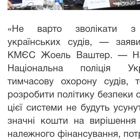
«Не варто зволікати з
українських судів, — заяв
КМЄС Жоель Ваштер. — Нац
Національна поліція Ук
тимчасову охорону судів, 
розробити політику безпеки су
цієї системи не будуть усун
значні кошти на вирішення 
належного фінансування, пот