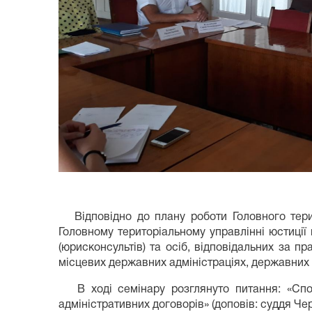
Відповідно до плану роботи Головного терит
Головному територіальному управлінні юстиції
(юрисконсультів) та осіб, відповідальних за п
місцевих державних адміністраціях, державних п
В ході семінару розглянуто питання: «Спор
адміністративних договорів» (доповів: суддя Че