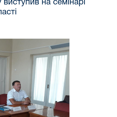
 виступив на семінарі
асті