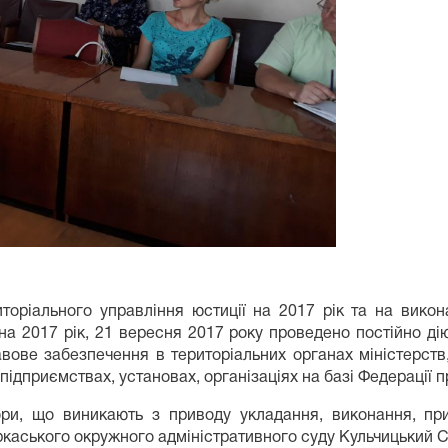
оріального управління юстиції на 2017 рік та на викон
 на 2017 рік, 21 вересня 2017 року проведено постійно д
равове забезпечення в територіальних органах міністерст
ідприємствах, установах, організаціях на базі Федерації п
и, що виникають з приводу укладання, виконання, пр
ркаського окружного адміністративного суду Кульчицький С.