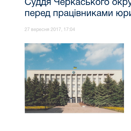
Суддя Черкаського окру
перед працівниками юри
27 вересня 2017, 17:04