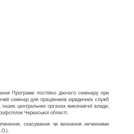
ання Програми постійно діючого семінару при
іючий семінар для працівників юридичних служб
в, інших центральних органах виконавчої влади,
рофспілок Черкаської області.
ипинення, скасування чи визнання нечинними
О.).