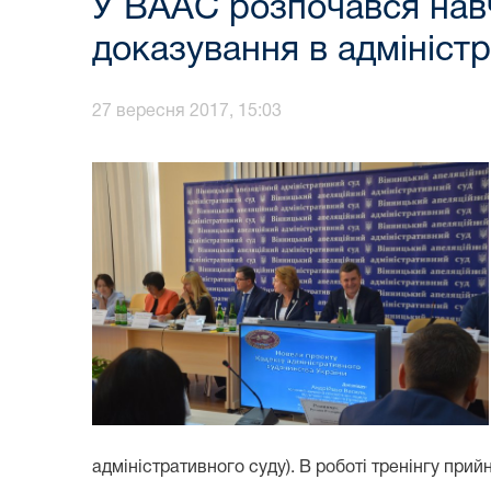
У ВААС розпочався навч
доказування в адмініст
27 вересня 2017, 15:03
адміністративного суду). В роботі тренінгу прий