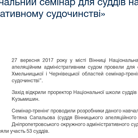
альний семінар для суддів на
ративному судочинстві»
27 вересня 2017 року у місті Вінниці Національн
апеляційним адміністративним судом провели для су
Хмельницької і Чернівецької областей семінар-трен
судочинстві”.
Захід відкрили проректор Національної школи суддів
Кузьмишин.
Семінар-тренінг проводили розробники даного навчал
Тетяна Сапальова (суддя Вінницького апеляційного 
Дніпропетровського окружного адміністративного суд
няли участь 53 суддів.