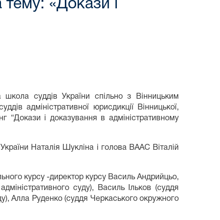
 тему: «Докази і
а школа суддів України спільно з Вінницьким
ддів адміністративної юрисдикції Вінницької,
інг “Докази і доказування в адміністративному
 України Наталія Шукліна і голова ВААС Віталій
ьного курсу -директор курсу Василь Андрийцьо,
адміністративного суду), Василь Ільков (суддя
у), Алла Руденко (суддя Черкаського окружного