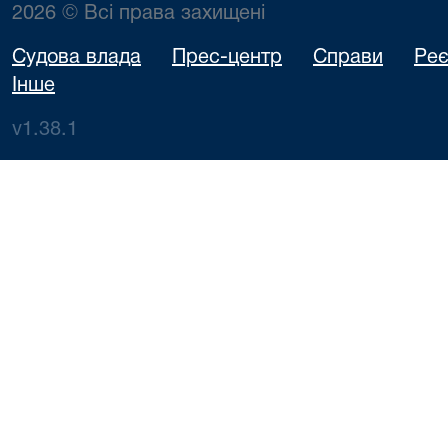
2026 © Всі права захищені
Судова влада
Прес-центр
Справи
Реє
Інше
v1.38.1