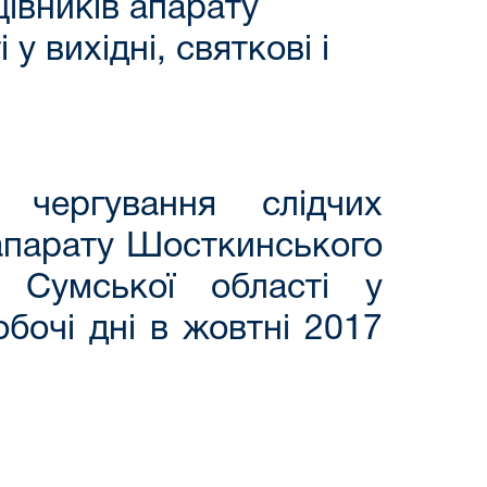
цівників апарату
 вихідні, святкові і
 чергування слідчих
 апарату Шосткинського
у Сумської області у
робочі дні в жовтні 2017