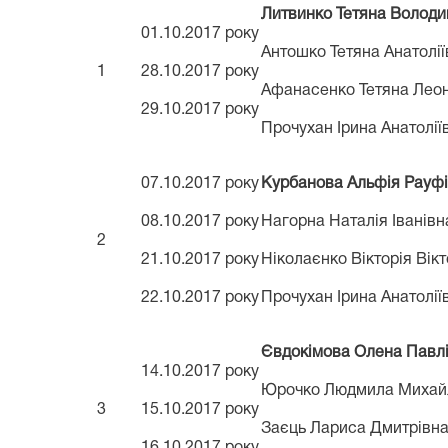
Литвинко Тетяна Володи
01.10.2017 року
Антошко Тетяна Анатолії
1
28.10.2017 року
Афанасенко Тетяна Леон
29.10.2017 року
Прочухан Ірина Анатолії
07.10.2017 року
Курбанова Альфія Рауф
08.10.2017 року
Нагорна Наталія Іванівн
2
21.10.2017 року
Ніколаєнко Вікторія Вік
22.10.2017 року
Прочухан Ірина Анатолії
Євдокімова Олена Павл
14.10.2017 року
Юрочко Людмила Михай
3
15.10.2017 року
Заєць Лариса Дмитрівн