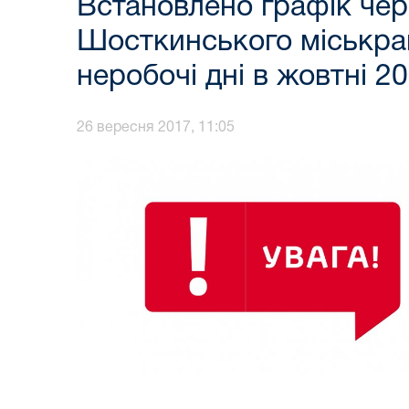
Встановлено графік черг
Шосткинського міськрайо
неробочі дні в жовтні 2
26 вересня 2017, 11:05