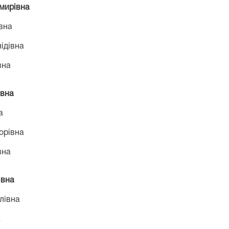
мирівна
вна
ідівна
вна
івна
а
торівна
вна
івна
лівна
а