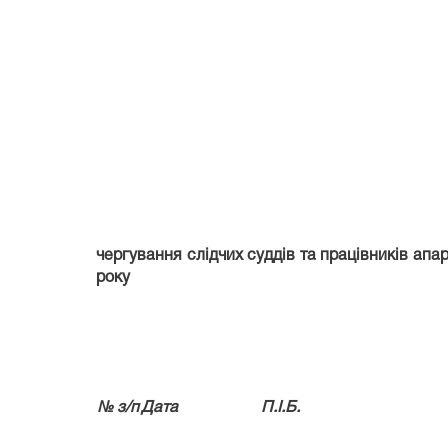
чергування слідчих суддів та працівників апар
року
№ з/п
Дата
П.І.Б.