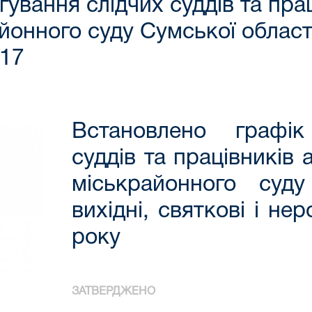
ування слідчих суддів та пра
нного суду Сумської області у
017
Встановлено графік
суддів та працівників
міськрайонного суд
вихідні, святкові і не
року
ЗАТВЕРДЖЕНО