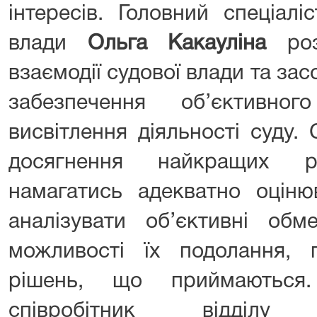
інтересів. Головний спеціалі
влади
Ольга Какауліна
роз
взаємодії судової влади та зас
забезпечення об’єктивно
висвітлення діяльності суду.
досягнення найкращих ре
намагатись адекватно оціню
аналізувати об’єктивні обм
можливості їх подолання, п
рішень, що приймаються.
співробітник відділу н