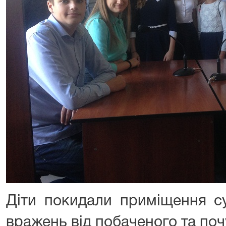
Діти покидали приміщення с
вражень від побаченого та поч