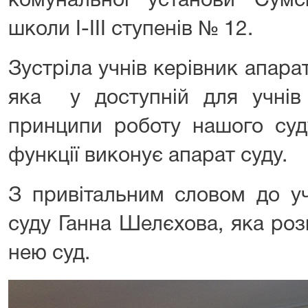
комунальної установи Сумсь
школи I-III ступенів № 12.
Зустріла учнів керівник апар
яка у доступній для учнів
принципи роботу нашого суду
функції виконує апарат суду.
З привітальним словом до уч
суду Ганна Шелєхова, яка ро
нею суд.