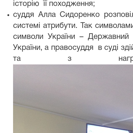
історію її походження;
суддя Алла Сидоренко розповіл
системі атрибути. Так символам
символи України – Державний
України, а правосуддя в суді зд
та з нагрудн