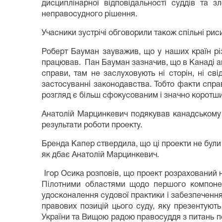
дисциплінарної відповідальності суддів та 
неправосудного рішення.
Учасники зустрічі обговорили також спільні риси
Роберт Бауман зауважив, що у наших країн різ
працював. Пан Бауман зазначив, що в Канаді ап
справи, там не заслуховують ні сторін, ні св
застосуванні законодавства. Тобто факти справ
розгляд є більш сфокусованим і значно коротш
Анатолій Марцинкевич подякував канадському 
результати роботи проекту.
Бренда Капер ствердила, що ці проекти не були б
як дбає Анатолій Марцинкевич.
Ігор Осика розповів, що проект розрахований на
Пілотними областями щодо першого компонент
удосконалення судової практики і забезпечення
правових позицій цього суду, яку презентуют
України та Вищою радою правосуддя з питань п