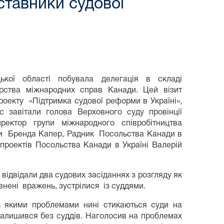
ставники судової
ької області побувала делегація в складі
ерства міжнародних справ Канади. Цей візит
роекту «Підтримка судової реформи в Україні»,
с завітали голова Верховного суду провінції
ректор групи міжнародного співробітництва
ади Бренда Капер, Радник Посольства Канади в
 проектів Посольства Канади в Україні Валерій
відвідали два судових засіданнях з розгляду як
повнені вражень, зустрілися із суддями.
з якими проблемами нині стикаються суди на
 залишився без суддів. Наголосив на проблемах