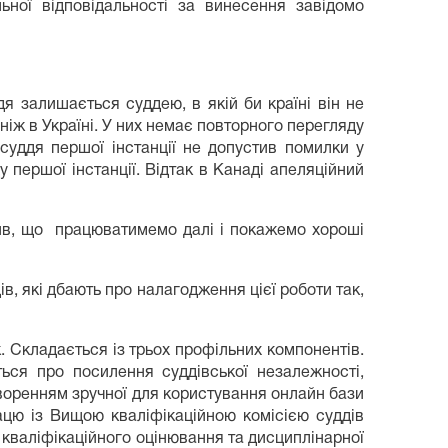
ьної відповідальності за винесення завідомо
я залишається суддею, в якій би країні він не
іж в Україні. У них немає повторного перегляду
 суддя першої інстанції не допустив помилки у
 першої інстанції. Відтак в Канаді апеляційний
нив, що працюватимемо далі і покажемо хороші
ів, які дбають про налагодження цієї роботи так,
к. Складається із трьох профільних компонентів.
ься про посилення суддівської незалежності,
творенням зручної для користування онлайн бази
ацю із Вищою кваліфікаційною комісією суддів
кваліфікаційного оцінювання та дисциплінарної