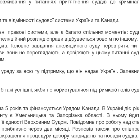
зловживання у питаннях притягнення суддів до кримінал
 та відмінності судової системи України та Канади.
ні правові системи, але є багато спільних моментів: судд
еляційний розгляд справи відбувається зовсім по іншому, н
ідків. Головне завдання апеляційного суду перевірити, чи
и вони не переглядають, а довіряють у цьому питанні суду
им.
уряду за всю ту підтримку, що він надає Україні. Запев
 такі успішні, якби не користувалися підтримкою голів суд
 5 років та фінансується Урядом Канади. В Україні діє рі
у є Хмельницька та Запорізька області. В ньому йдет
 її єдності Верховним Судом. Повідомив про роботу над с
ь приблизно через два місяці. Розповів також про співпр
окращення процедури добору кандидатів на посади суддів, 