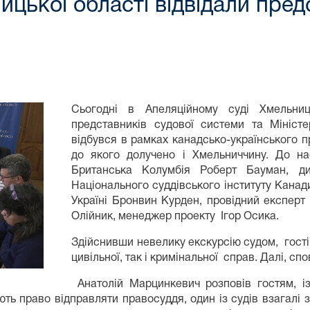
цької області відвідали пред
Сьогодні в Апеляційному суді Хмельниц
представників судової системи та Мініст
відбувся в рамках канадсько-українського п
до якого долучено і Хмельниччину. До на
Британська Колумбія Роберт Бауман, ди
Національного суддівського інституту Кан
Україні Бронвин Курден, провідний експерт
Олійник, менеджер проекту Ігор Осика.
Здійснивши невелику екскурсію судом, гості 
цивільної, так і кримінальної справ. Далі, с
Анатолій Марцинкевич розповів гостям, і
ють право відправляти правосуддя, один із судів взагалі