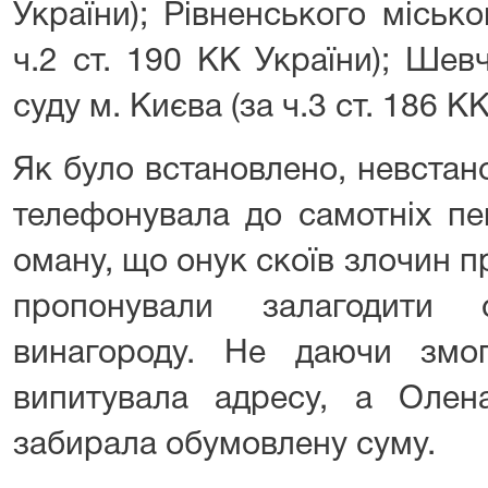
України); Рівненського міськог
ч.2 ст. 190 КК України); Шев
суду м. Києва (за ч.3 ст. 186 КК
Як було встановлено, невстан
телефонувала до самотніх пен
оману, що онук скоїв злочин пр
пропонували залагодити
винагороду. Не даючи змог
випитувала адресу, а Олен
забирала обумовлену суму.