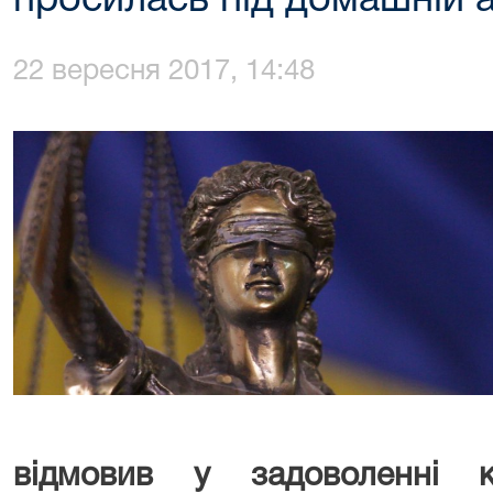
просилась під домашній 
22 вересня 2017, 14:48
відмовив у задоволенні к