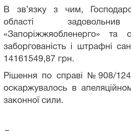
В зв’язку з чим, Господарс
області задоволь
«Запоріжжяобленерго» та с
заборгованість і штрафні са
14161549,87 грн.
Рішення по справі №908/1245
оскаржувалось в апеляційно
законної сили.