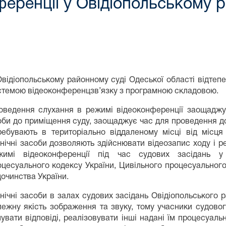
еренції у Овідіопольському р
Овідіопольському районному суді Одеської області відтеп
стемою відеоконференцзв’язку з програмною складовою.
оведення слухання в режимі відеоконференції заощаджує
би до приміщення суду, заощаджує час для проведення доп
ребувають в територіально віддаленому місці від місця
нічні засоби дозволяють здійснювати відеозапис ходу і ре
жимі відеоконференції під час судових засідань у
оцесуального кодексу України, Цивільного процесуального
очинства України.
нічні засоби в залах судових засідань Овідіопольського 
лежну якість зображення та звуку, тому учасники судовог
увати відповіді, реалізовувати інші надані їм процесуаль