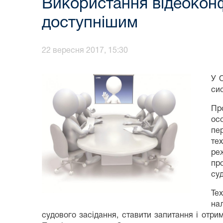
Використання відеоконф
доступнішим
22 вересня 2017, 15:30
У 
си
Пр
осо
пе
тех
ре
пр
суд
Тех
на
судового засідання, ставити запитання і отрим