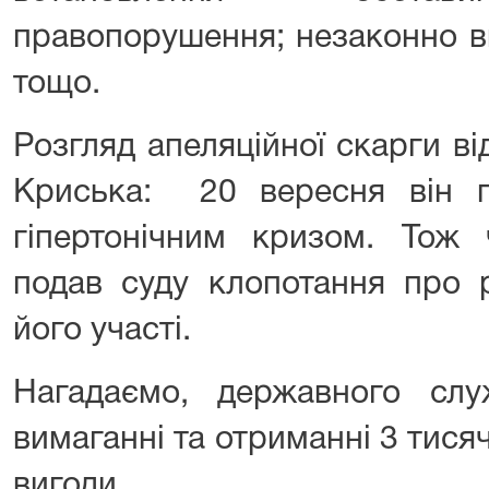
правопорушення; незаконно в
тощо.
Розгляд апеляційної скарги в
Криська: 20 вересня він п
гіпертонічним кризом. Тож 
подав суду клопотання про р
його участі.
Нагадаємо, державного сл
вимаганні та отриманні 3 тися
вигоди.