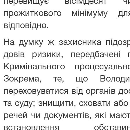
перевищує вісімдесят ч
прожиткового мінімуму дл
відповідно.
На думку ж захисника підоз
довів ризики, передбачені 
Кримінального процесуальн
Зокрема, те, що Волод
переховуватися від органів д
та суду; знищити, сховати або
речей чи документів, які маю
встановлення обстав