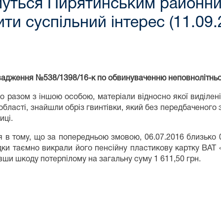
имуться Пирятинським районни
ити суспільний інтерес (11.09
ровадження №538/1398/16-к по обвинуваченню неповнолітньо
зом з іншою особою, матеріали відносно якої виділені
ї області, знайшли обріз гвинтівки, який без передбаченог
иці.
тому, що за попередньою змовою, 06.07.2016 близько 0
дки таємно викрали його пенсійну пластикову картку ВАТ 
вши шкоду потерпілому на загальну суму 1 611,50 грн.