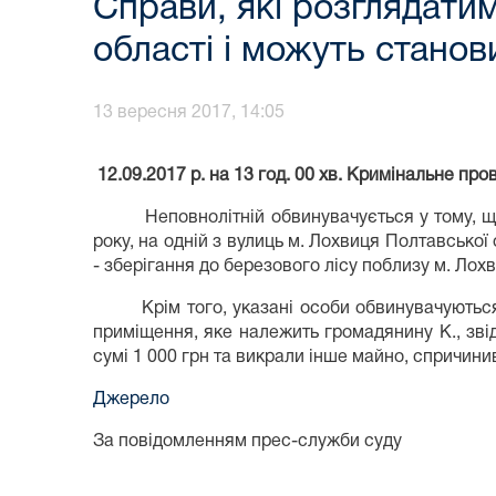
Справи, які розглядат
області і можуть станов
13 вересня 2017, 14:05
12.09.2017 р. на 13 год. 00 хв. Кримінальне п
Неповнолітній обвинувачується у тому, що ра
року, на одній з вулиць м. Лохвиця Полтавсько
- зберігання до березового лісу поблизу м. Лохв
Крім того, указані особи обвинувачуються в 
приміщення, яке належить громадянину К., зві
сумі 1 000 грн та викрали інше майно, спричини
Джерело
За повідомленням прес-служби суду