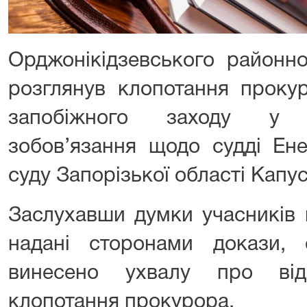
Орджонікідзевського районн
розглянув клопотання проку
запобіжного заходу у в
зобов’язання щодо судді Ене
суду Запорізької області Капу
Заслухавши думки учасників 
надані сторонами докази,
винесено ухвалу про від
клопотання прокурора.